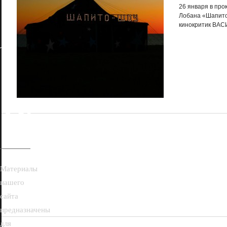
26 января в про
Лобана «Шапито
кинокритик ВА
18+
Материалы
нашего
сайта
предназначены
для