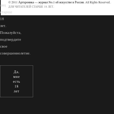
© 2011
Артхроника — журнал No.1 об искусстве в России
. All Rights Reserved.
лиц
ДЛЯ ЧИТАТЕЛЕЙ СТАРШЕ 18 ЛЕТ.
старше
18
лет.
Пожалуйста,
подтвердите
свое
совершеннолетие.
Да,
мне
есть
18
лет