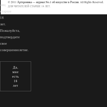
© 2011
Артхроника — журнал No.1 об искусстве в России
. All Rights Reserved.
лиц
ДЛЯ ЧИТАТЕЛЕЙ СТАРШЕ 18 ЛЕТ.
старше
18
лет.
Пожалуйста,
подтвердите
свое
совершеннолетие.
Да,
мне
есть
18
лет