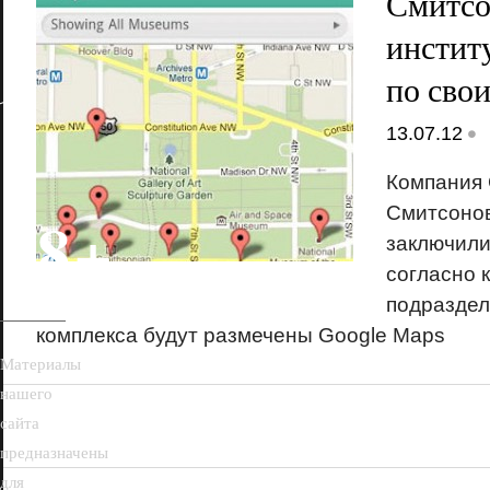
Смитсо
институ
по сво
•
13.07.12
Компания 
Смитсонов
18+
заключили
согласно 
подраздел
комплекса будут размечены Google Maps
Материалы
нашего
сайта
предназначены
для