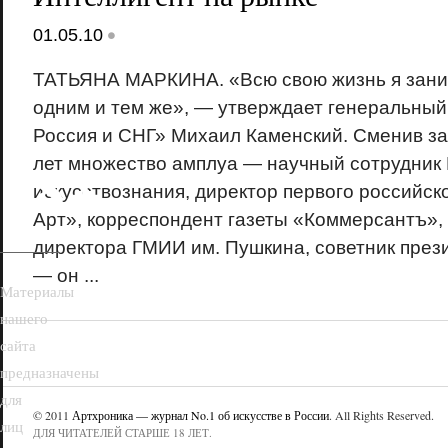
•
01.05.10
ТАТЬЯНА МАРКИНА. «Всю свою жизнь я зан
одним и тем же», — утверждает генеральный
Россия и СНГ» Михаил Каменский. Сменив за
18+
лет множество амплуа — научный сотрудник
искусствознания, директор первого российск
Арт», корреспондент газеты «Коммерсантъ»,
директора ГМИИ им. Пушкина, советник през
— он ...
Материалы
нашего
сайта
предназначены
для
© 2011
Артхроника — журнал No.1 об искусстве в России
. All Rights Reserved.
лиц
ДЛЯ ЧИТАТЕЛЕЙ СТАРШЕ 18 ЛЕТ.