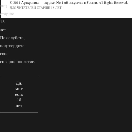
© 2011
Артхроника — журнал No.1 об искусстве в России
. All Rights Reserved.
лиц
ДЛЯ ЧИТАТЕЛЕЙ СТАРШЕ 18 ЛЕТ.
старше
18
лет.
Пожалуйста,
подтвердите
свое
совершеннолетие.
Да,
мне
есть
18
лет