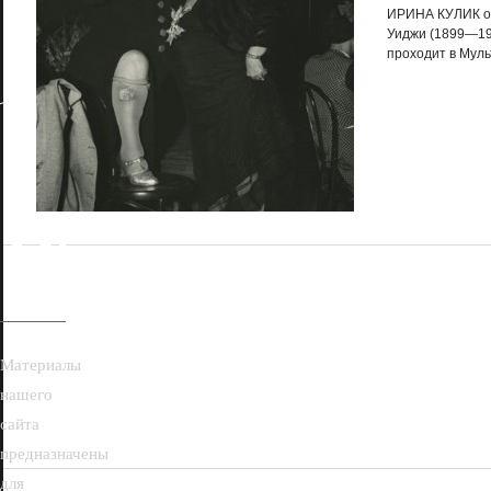
ИРИНА КУЛИК о
Уиджи (1899—196
проходит в Мул
18+
Материалы
нашего
сайта
предназначены
для