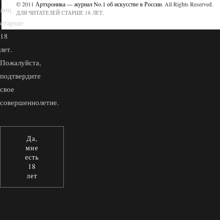
© 2011
Артхроника — журнал No.1 об искусстве в России
. All Rights Reserved.
лиц
ДЛЯ ЧИТАТЕЛЕЙ СТАРШЕ 18 ЛЕТ.
старше
18
лет.
Пожалуйста,
подтвердите
свое
совершеннолетие.
Да,
мне
есть
18
лет