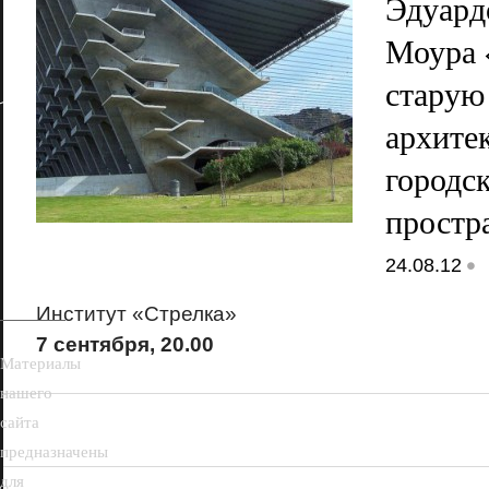
Эдуард
Моура 
старую
архите
городс
простр
18+
•
24.08.12
Институт «Стрелка»
7 сентября, 20.00
Материалы
нашего
сайта
предназначены
для