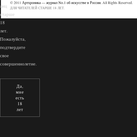
© 2011
Артхроника — журнал No.1 об искусстве в России
. All Rights Reserved.
лиц
ДЛЯ ЧИТАТЕЛЕЙ СТАРШЕ 18 ЛЕТ.
старше
18
лет.
Пожалуйста,
подтвердите
свое
совершеннолетие.
Да,
мне
есть
18
лет