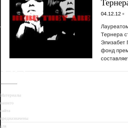
Тернер
•
04.12.12
Лауреатом
Тернера с
Элизабет 
фонд прем
18+
составляе
Материалы
нашего
сайта
предназначены
для