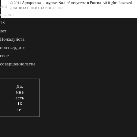
© 2011
Артхроника — журнал No.1 об искусстве в России
. All Rights Reserved.
лиц
ДЛЯ ЧИТАТЕЛЕЙ СТАРШЕ 18 ЛЕТ.
старше
18
лет.
Пожалуйста,
подтвердите
свое
совершеннолетие.
Да,
мне
есть
18
лет