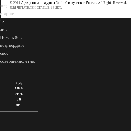
© 2011
Артхроника — журнал No.1 об искусстве в России
. All Rights Reserved.
лиц
ДЛЯ ЧИТАТЕЛЕЙ СТАРШЕ 18 ЛЕТ.
старше
18
лет.
Пожалуйста,
подтвердите
свое
совершеннолетие.
Да,
мне
есть
18
лет