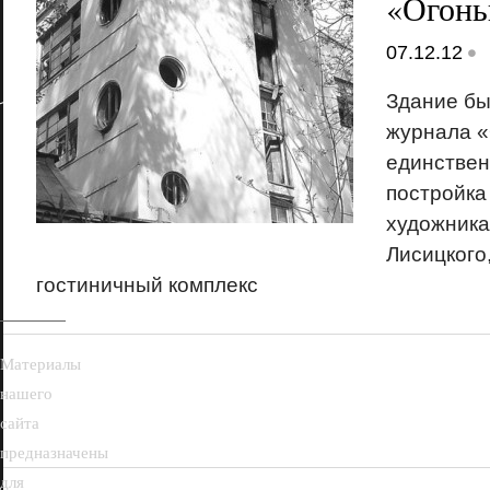
«Огонь
•
07.12.12
Здание б
журнала «
единствен
постройка
18+
художника
Лисицкого,
гостиничный комплекс
Материалы
нашего
сайта
предназначены
для