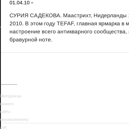
•
01.04.10
СУРИЯ САДЕКОВА. Маастрихт, Нидерланды 1
2010. В этом году TEFAF, главная ярмарка в
настроение всего антикварного сообщества, 
бравурной ноте.
18+
Материалы
нашего
сайта
предназначены
для