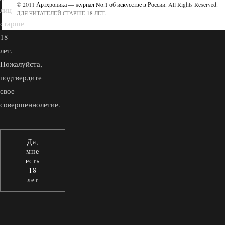
© 2011
Артхроника — журнал No.1 об искусстве в России
. All Rights Reserved.
лиц
ДЛЯ ЧИТАТЕЛЕЙ СТАРШЕ 18 ЛЕТ.
старше
18
лет.
Пожалуйста,
подтвердите
свое
совершеннолетие.
Да,
мне
есть
18
лет