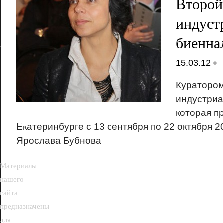
Второй
индуст
биенна
•
15.03.12
Куратором
18+
индустриа
которая п
Екатеринбурге с 13 сентября по 22 октября 20
Ярослава Бубнова
Материалы
нашего
сайта
предназначены
для