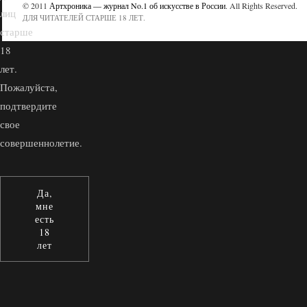
© 2011
Артхроника — журнал No.1 об искусстве в России
. All Rights Reserved.
лиц
ДЛЯ ЧИТАТЕЛЕЙ СТАРШЕ 18 ЛЕТ.
старше
18
лет.
Пожалуйста,
подтвердите
свое
совершеннолетие.
Да,
мне
есть
18
лет