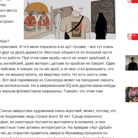
тво.
ого места
сея
остроил
убае?
приезжие. И что меня поразило в их арт-тусовке – все тут очень
 друг за друга держатся. Местные общаются по большей части
 по работе. При этом сами арабы часто не знают арабский, в
 английский, даже матери с детьми по-арабски не говорят. Один
глийским, я говорю: ну ты же араб, а он мне стал доказывать, что
: ни машину купить, ни квартиру снять. Но есть шесть-семь
е. Вот мой парикмахер из Сингапура может на прощание сказать:
ом англоязычная. Но в американском GQ или другом каком-нибудь
 черным фломастером закрашены. Говорят, что этим зэки
писок эмиратских художников очень короткий, может, потому, что
и бедуинами, ведь стране всего 38 лет. Среди коренного
фия, ее некоторые пытаются выставлять в галереях, и она
 местные тоже активно интересуются. На ярмарке «Арт-Дубай»
 час до открытия правитель эмирата Мухаммад прошелся по