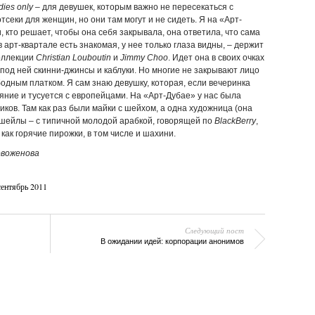
dies only
– для девушек, которым важно не пересекаться с
секи для женщин, но они там могут и не сидеть. Я на «Арт-
, кто решает, чтобы она себя закрывала, она ответила, что сама
 в арт-квартале есть знакомая, у нее только глаза видны, – держит
коллекции
Christian Louboutin
и
Jimmy Choo
. Идет она в своих очках
под ней скинни-джинсы и каблуки. Но многие не закрывают лицо
одным платком. Я сам знаю девушку, которая, если вечеринка
ние и тусуется с европейцами. На «Арт-Дубае» у нас была
иков. Там как раз были майки с шейхом, а одна художница (она
 шейлы – с типичной молодой арабкой, говорящей по
BlackBerry
,
как горячие пирожки, в том числе и шахини.
овоженова
сентябрь 2011
Следующий пост
В ожидании идей: корпорации анонимов