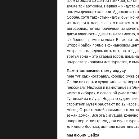
всем стендам со свитой таких же, как о
Дубае три арт-зоны. Первая – индустри
некоммерческие галереи. Адресов как та
Google
, хотя таксисты-индусы обычно к
из галереи в галерею – вам кажется, что
автосервис, потом прачечная, за мечеть
дикая влажность, дышать невозможно, пе
свободное время в моллах. В них есть 
Второй район прямо в финансовом центр
метро, и пока идешь пять метров от здан
третья зона – это старый город, дома н
подреставрированы для туристов, и выгл
Памятник неизвестному индусу
Мне тут, как иностранцу, хорошо, хуже 
Среди них есть и художники, и стажеры 
персоналу. Индуcов и пакистанцев в Эм
живут в хибарах, и основной ужас в том
Гуггенхайма и Лувр. Недавно художники 
строители музея работают по 12 часов 
месяц. Строителям бы самим протестов
езжай домой. Вся эта ситуация, конечно
например, стоит громадная скульптура и
Ближнего Востока, им надо памятник ста
Мы любим шейха