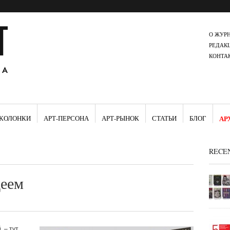
О ЖУР
РЕДАК
КОНТА
КОЛОНКИ
АРТ-ПЕРСОНА
АРТ-РЫНОК
СТАТЬИ
БЛОГ
АР
RECE
деем
 – тут