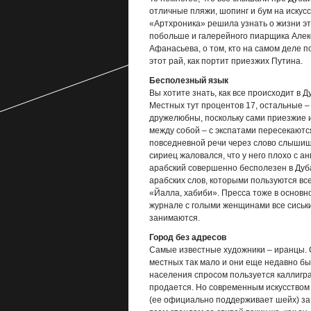
отличные пляжи, шопинг и бум на искусс
«Артхроника» решила узнать о жизни эт
побольше и галерейного пиарщика Алек
Афанасьева, о том, кто на самом деле п
этот рай, как портит приезжих Путина.
Бесполезный язык
Вы хотите знать, как все происходит в Д
Местных тут процентов 17, остальные – 
дружелюбны, поскольку сами приезжие и
между собой – с экспатами пересекаются
повседневной речи через слово слышишь
сириец жаловался, что у него плохо с ан
арабский совершенно бесполезен в Дубае
арабских слов, которыми пользуются вс
«Йалла, хабиби». Пресса тоже в основн
журнале с голыми женщинами все сиськи
занимаются.
Город без адресов
Самые известные художники – иранцы. С
местных так мало и они еще недавно был
населения спросом пользуется каллигра
продается. Но современным искусством
(ее официально поддерживает шейх) за