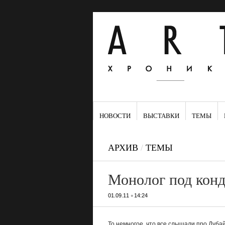
НОВОСТИ
ВЫСТАВКИ
ТЕМЫ
АРХИВ
/
ТЕМЫ
Монолог под кон
•
01.09.11
14:24
То немногое, что все слышали про Дубай,