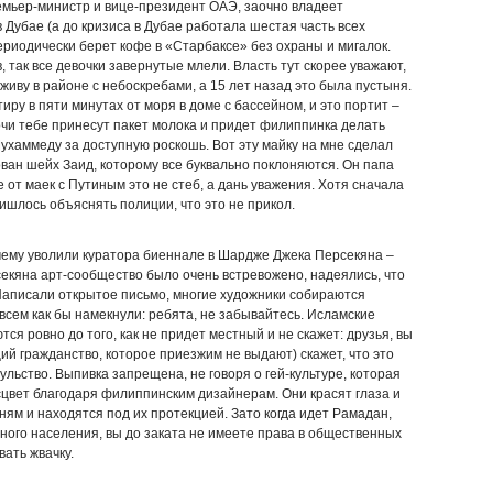
мьер-министр и вице-президент ОАЭ, заочно владеет
Дубае (а до кризиса в Дубае работала шестая часть всех
риодически берет кофе в «Старбаксе» без охраны и мигалок.
, так все девочки завернутые млели. Власть тут скорее уважают,
 живу в районе с небоскребами, а 15 лет назад это была пустыня.
иру в пяти минутах от моря в доме с бассейном, и это портит –
очи тебе принесут пакет молока и придет филиппинка делать
ухаммеду за доступную роскошь. Вот эту майку на мне сделал
ован шейх Заид, которому все буквально поклоняются. Он папа
 от маек с Путиным это не стеб, а дань уважения. Хотя сначала
ишлось объяснять полиции, что это не прикол.
чему уволили куратора биеннале в Шардже Джека Персекяна –
екяна арт-сообщество было очень встревожено, надеялись, что
 Написали открытое письмо, многие художники собираются
сем как бы намекнули: ребята, не забывайтесь. Исламские
ся ровно до того, как не придет местный и не скажет: друзья, вы
ий гражданство, которое приезжим не выдают) скажет, что это
хульство. Выпивка запрещена, не говоря о гей-культуре, которая
цвет благодаря филиппинским дизайнерам. Они красят глаза и
ням и находятся под их протекцией. Зато когда идет Рамадан,
ного населения, вы до заката не имеете права в общественных
вать жвачку.