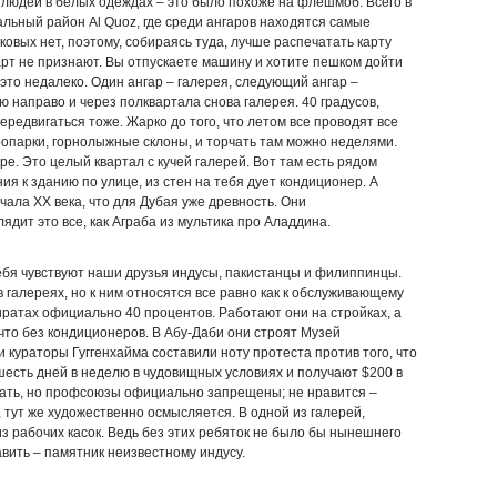
н, людей в белых одеждах – это было похоже на флешмоб. Всего в
альный район Al Quoz, где среди ангаров находятся самые
ковых нет, поэтому, собираясь туда, лучше распечатать карту
арт не признают. Вы отпускаете машину и хотите пешком дойти
 это недалеко. Один ангар – галерея, следующий ангар –
ю направо и через полквартала снова галерея. 40 градусов,
редвигаться тоже. Жарко до того, что летом все проводят все
зоопарки, горнолыжные склоны, и торчать там можно неделями.
е. Это целый квартал с кучей галерей. Вот там есть рядом
ия к зданию по улице, из стен на тебя дует кондиционер. А
ачала ХХ века, что для Дубая уже древность. Они
ядит это все, как Аграба из мультика про Аладдина.
себя чувствуют наши друзья индусы, пакистанцы и филиппинцы.
в галереях, но к ним относятся все равно как к обслуживающему
иратах официально 40 процентов. Работают они на стройках, а
, что без кондиционеров. В Абу-Даби они строят Музей
и кураторы Гуггенхайма составили ноту протеста против того, что
шесть дней в неделю в чудовищных условиях и получают $200 в
ать, но профсоюзы официально запрещены; не нравится –
, тут же художественно осмысляется. В одной из галерей,
з рабочих касок. Ведь без этих ребяток не было бы нынешнего
вить – памятник неизвестному индусу.