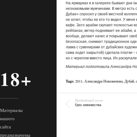
На ярмарках и в галереях бывают дни
la
незнакомыми мужчинами. В метро есть от
Дубае» спросил у своей местной коллеги
не хочет, чтобы ее кто-то видел. У меня
кафе. Зато арабки скупают полностью 
рейбанах, ветер поднимает ее абайю, а 
вообще, делают начес и покрывают своб
безопасная, снимает традиционное одея
лавка с сувенирами от дубайских художн
сама ходит закрытой) сделала платки –
но c черепом вместо лица. Их раскупали 
Материал подготовила Александра Н
18+
Tags:
2011
,
Александра Новоженова
,
Дубай
,
Предыдущий пост
Грех невежества
Материалы
нашего
сайта
предназначены