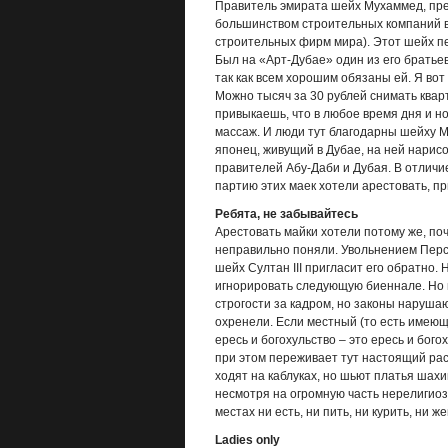
Правитель эмирата шейх Мухаммед, пре
большинством строительных компаний в 
строительных фирм мира). Этот шейх пе
Был на «Арт-Дубае» один из его братьев
так как всем хорошим обязаны ей. Я вот
Можно тысяч за 30 рублей снимать кварт
привыкаешь, что в любое время дня и н
массаж. И люди тут благодарны шейху М
японец, живущий в Дубае, на ней нарис
правителей Абу-Даби и Дубая. В отличие
партию этих маек хотели арестовать, пр
Ребята, не забывайтесь
Арестовать майки хотели потому же, по
неправильно поняли. Увольнением Перс
шейх Султан III пригласит его обратно.
игнорировать следующую биеннале. Но в
строгости за кадром, но законы нарушают
охренели. Если местный (то есть имеющ
ересь и богохульство – это ересь и бого
при этом переживает тут настоящий рас
ходят на каблуках, но шьют платья шахи
несмотря на огромную часть нерелигиоз
местах ни есть, ни пить, ни курить, ни же
Ladies only