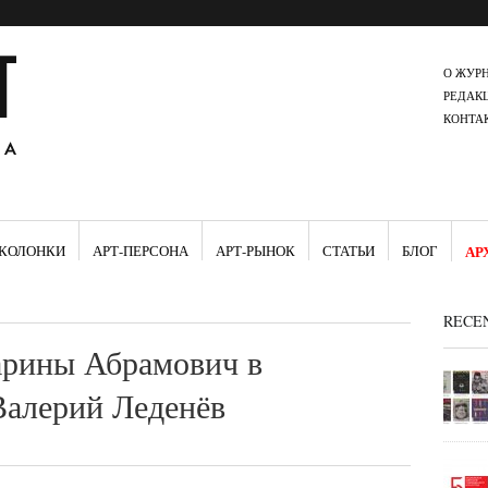
О ЖУР
РЕДАК
КОНТА
КОЛОНКИ
АРТ-ПЕРСОНА
АРТ-РЫНОК
СТАТЬИ
БЛОГ
АР
RECE
арины Абрамович в
Валерий Леденёв