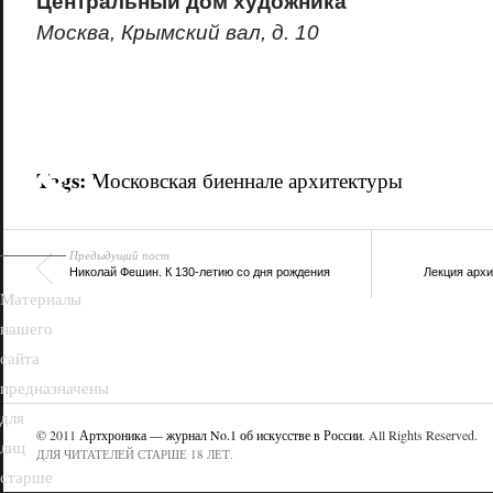
Центральный дом художника
Москва, Крымский вал, д. 10
18+
Tags:
Московская биеннале архитектуры
Предыдущий пост
Николай Фешин. К 130-летию со дня рождения
Лекция архи
Материалы
нашего
сайта
предназначены
для
© 2011
Артхроника — журнал No.1 об искусстве в России
. All Rights Reserved.
лиц
ДЛЯ ЧИТАТЕЛЕЙ СТАРШЕ 18 ЛЕТ.
старше