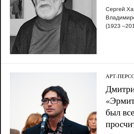
Сергей Ха
Владимир
(1923 –20
АРТ-ПЕРС
Дмитри
«Эрмит
был все
просчи