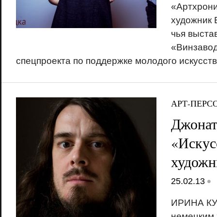
«Артхрони
художник 
чья выста
«Винзавод
спецпроекта по поддержке молодого искусст
АРТ-ПЕРС
Джонат
«Искус
художн
•
25.02.13
ИРИНА КУ
немецким 