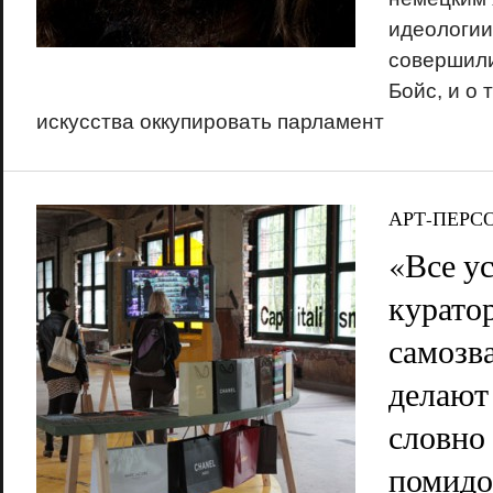
идеологии
совершил
Бойс, и о 
искусства оккупировать парламент
АРТ-ПЕРС
«Все ус
курато
самозв
делают
словно
помидо