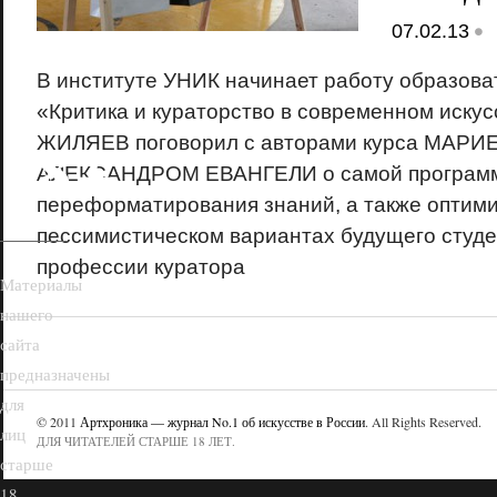
•
07.02.13
В институте УНИК начинает работу образова
«Критика и кураторство в современном иск
18+
ЖИЛЯЕВ поговорил с авторами курса МАР
АЛЕКСАНДРОМ ЕВАНГЕЛИ о самой программ
переформатирования знаний, а также оптими
пессимистическом вариантах будущего студе
профессии куратора
Материалы
нашего
сайта
предназначены
для
© 2011
Артхроника — журнал No.1 об искусстве в России
. All Rights Reserved.
лиц
ДЛЯ ЧИТАТЕЛЕЙ СТАРШЕ 18 ЛЕТ.
старше
18