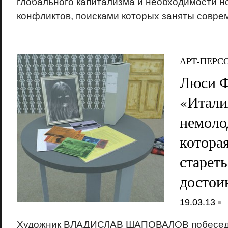
глобального капитализма и необходимости н
конфликтов, поисками которых заняты совр
АРТ-ПЕРС
Люси Ф
«Итали
немоло
которая
стареть
достои
•
19.03.13
Художник ВЛАДИСЛАВ ШАПОВАЛОВ побеседо