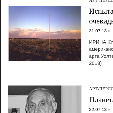
АРТ-ПЕРС
Испыта
очевид
•
31.07.13
ИРИНА КУ
американс
арта Уолт
2013)
АРТ-ПЕРС
Планет
•
22.07.13