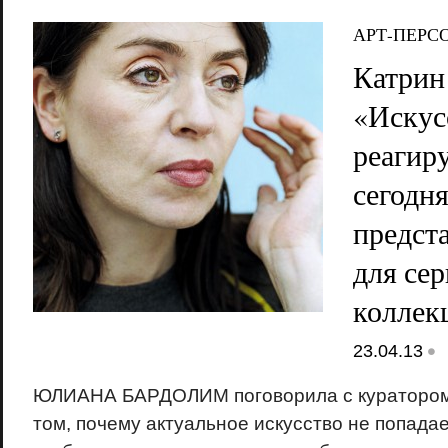
АРТ-ПЕРС
Катрин
«Искус
реагир
сегодня
предст
для се
коллек
•
23.04.13
ЮЛИАНА БАРДОЛИМ поговорила с кураторо
том, почему актуальное искусство не попадае