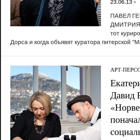
•
23.06.13
ПАВЕЛ ГЕ
ДМИТРИЯ 
тот курир
Дорса и когда объявят куратора питерской "
АРТ-ПЕРС
Екатер
Давид 
«Норве
понача
социал