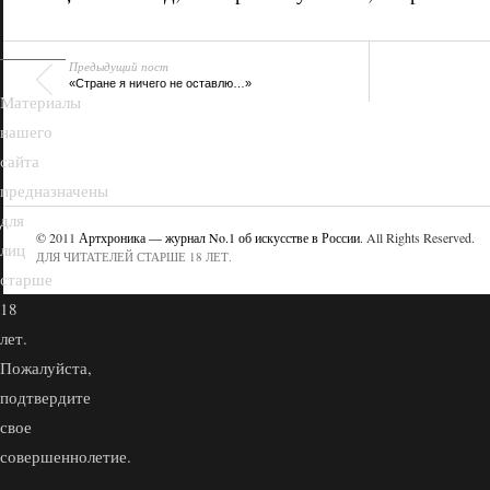
Предыдущий пост
«Стране я ничего не оставлю…»
Материалы
нашего
сайта
предназначены
для
© 2011
Артхроника — журнал No.1 об искусстве в России
. All Rights Reserved.
лиц
ДЛЯ ЧИТАТЕЛЕЙ СТАРШЕ 18 ЛЕТ.
старше
18
лет.
Пожалуйста,
подтвердите
свое
совершеннолетие.