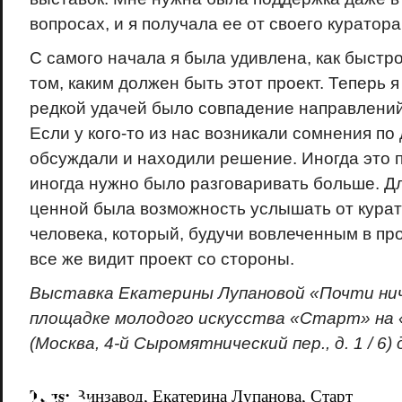
вопросах, и я получала ее от своего куратор
С самого начала я была удивлена, как быстр
том, каким должен быть этот проект. Теперь я
редкой удачей было совпадение направлени
Если у кого-то из нас возникали сомнения по
обсуждали и находили решение. Иногда это п
иногда нужно было разговаривать больше. Д
ценной была возможность услышать от курат
человека, который, будучи вовлеченным в пр
все же видит проект со стороны.
Выставка Екатерины Лупановой «Почти ни
площадке молодого искусства «Старт» на 
(Москва, 4-й Сыромятнический пер., д. 1 / 6)
18+
Tags:
Винзавод
,
Екатерина Лупанова
,
Старт