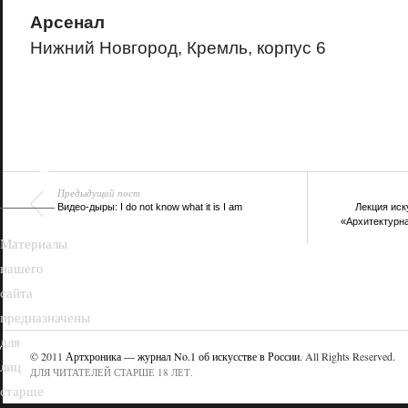
Арсенал
Нижний Новгород, Кремль, корпус 6
18+
Предыдущий пост
Видео-дыры: I do not know what it is I am
Лекция иск
«Архитектурна
Материалы
нашего
сайта
предназначены
для
© 2011
Артхроника — журнал No.1 об искусстве в России
. All Rights Reserved.
лиц
ДЛЯ ЧИТАТЕЛЕЙ СТАРШЕ 18 ЛЕТ.
старше