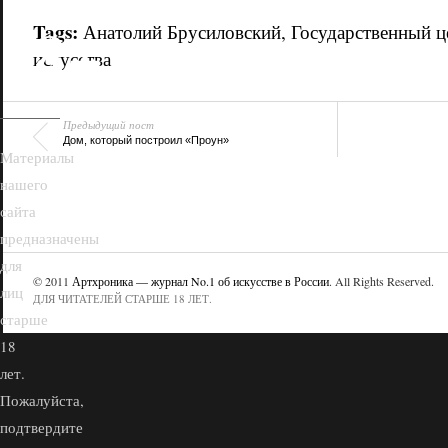
18+
Tags:
Анатолий Брусиловский
,
Государственный ц
искусства
Предыдущий пост
Дом, который построил «Проун»
Материалы
нашего
сайта
предназначены
для
© 2011
Артхроника — журнал No.1 об искусстве в России
. All Rights Reserved.
лиц
ДЛЯ ЧИТАТЕЛЕЙ СТАРШЕ 18 ЛЕТ.
старше
18
лет.
Пожалуйста,
подтвердите