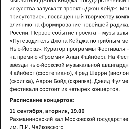
мыслителя Джона Кейджа. Государственный 
искусства запускает проект «Джон Кейдж. М
присутствие», посвященный творчеству компо
влиянию на формирование новейшей радика
России. Первое событие проекта – музыкал
«Путеводитель Джона Кейджа по грибным ме
Нью-Йорка». Куратор программы Фестиваля –
на премию «Грэмми» Алан Файнберг. На Фест
звёзды нью-йоркской музыкальной авангардн
Файнберг (фортепиано), Фред Шерри (виолон
(скрипка), Аарон Бойд (скрипка), Дэвид Фулме
фестиваля состоит из четырех концертов.
Расписание концертов:
11 сентября, вторник, 19.00
Рахманиновский зал Московской государств
им. П.И. Чайковского