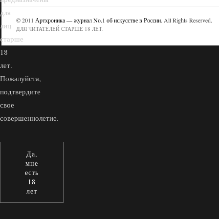
для
© 2011
Артхроника — журнал No.1 об искусстве в России
. All Rights Reserved.
лиц
ДЛЯ ЧИТАТЕЛЕЙ СТАРШЕ 18 ЛЕТ.
старше
18
лет.
Пожалуйста,
подтвердите
свое
совершеннолетие.
Да,
мне
есть
18
лет