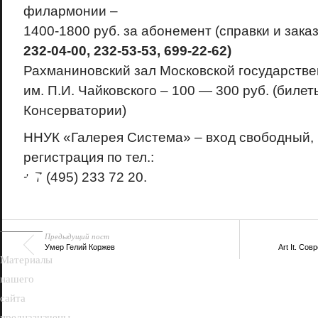
филармонии
–
1400-1800 руб. за абонемент (справки и заказ п
232-04-00, 232-53-53, 699-22-62)
Рахманиновский зал Московской государств
им. П.И. Чайковского – 100 — 300 руб. (билет
Консерватории)
ННУК «Галерея Система» – вход свободный,
регистрация по тел.:
18+
+ 7 (495) 233 72 20.
Предыдущий пост
Умер Гелий Коржев
Art It. Со
Материалы
нашего
сайта
предназначены