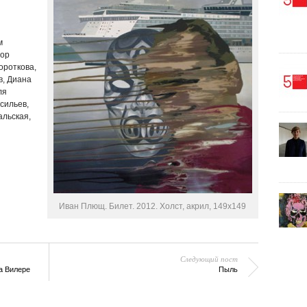
м
тор
ороткова,
в, Диана
ля
сильев,
альская,
Иван Плющ. Билет. 2012. Холст, акрил, 149х149
Следующий пост
а Вилере
Пыль