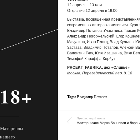
12 апреля – 13 мая
Открытие 12 апреля в 19.00
Выставка, посвященная представления
современных авторов о живописи. Кура
Владимир Потапов. Участники: Таисия К
Александр Погоржельский, Егор Кошеле
Мачулина, Иван Плющ, Влад Кульков, Ю
Застава, Владимир Потапов, Алексей Ва
Валентин Ткач, Юля Ивашкина, Вика Бег
Тимофей Караффа-Корбут.
PROEKT_FABRIKA, цех «Оливье»
Москва, Переведенческий пер. д. 18
18+
Tags:
Владимир Потапов
Предыдущий пост
Мастер-класс Марка Боннвиля и Лоран
Материалы
нашего