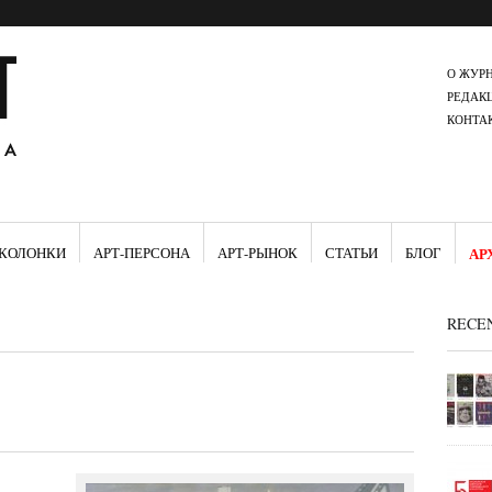
О ЖУР
РЕДАК
КОНТА
КОЛОНКИ
АРТ-ПЕРСОНА
АРТ-РЫНОК
СТАТЬИ
БЛОГ
АР
RECE