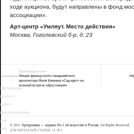
ходе аукциона, будут направлены в фонд мо
ассоциации».
Арт-центр «Умляут. Место действия»
Москва, Гоголевский б-р, д. 23
18+
Предыдущий пост
Лекция французского ландшафтного
«А
архитектора Жиля Клемана «Сад идет» на
осенней встрече «Архстояния»
Материалы
нашего
сайта
предназначены
для
© 2011
Артхроника — журнал No.1 об искусстве в России
. All Rights Reserved.
лиц
ДЛЯ ЧИТАТЕЛЕЙ СТАРШЕ 18 ЛЕТ.