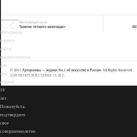
18+
Предыдущий пост
Травник «второго авангарда»
AES
Материалы
нашего
сайта
предназначены
для
© 2011
Артхроника — журнал No.1 об искусстве в России
. All Rights Reserved.
лиц
ДЛЯ ЧИТАТЕЛЕЙ СТАРШЕ 18 ЛЕТ.
старше
18
лет.
Пожалуйста,
подтвердите
свое
совершеннолетие.