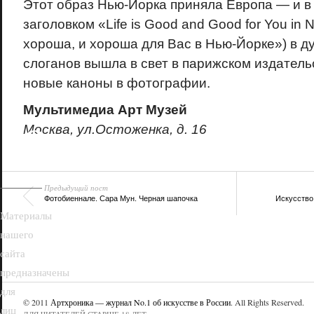
Этот образ Нью-Йорка приняла Европа — и в 
заголовком «Life is Good and Good for You in
хороша, и хороша для Вас в Нью-Йорке») в д
слоганов вышла в свет в парижском издатель
новые каноны в фотографии.
Мультимедиа Арт Музей
18+
Москва, ул.Остоженка, д. 16
Предыдущий пост
Фотобиеннале. Сара Мун. Черная шапочка
Искусство
Материалы
нашего
сайта
предназначены
для
© 2011
Артхроника — журнал No.1 об искусстве в России
. All Rights Reserved.
лиц