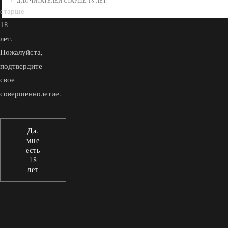
ДЛЯ ЧИТАТЕЛЕЙ СТАРШЕ 18 ЛЕТ.
старше
18
лет.
Пожалуйста,
подтвердите
свое
совершеннолетие.
Да,
мне
есть
18
лет