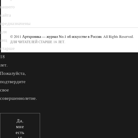
нашего
сайта
предназначены
для
© 2011
Артхроника — журнал No.1 об искусстве в России
. All Rights Reserved.
лиц
ДЛЯ ЧИТАТЕЛЕЙ СТАРШЕ 18 ЛЕТ.
старше
18
лет.
Пожалуйста,
подтвердите
свое
совершеннолетие.
Да,
мне
есть