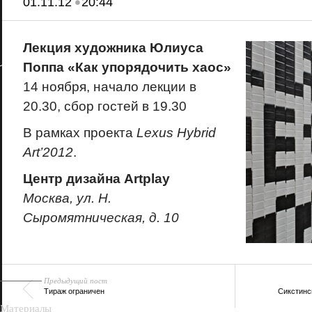
•
01.11.12
20:44
Лекция художника Юлиуса
Поппа «Как упорядочить хаос»
14 ноября, начало лекции в
20.30, сбор гостей в 19.30
В рамках проекта
Lexus Hybrid
Art’2012
.
Центр дизайна Artplay
Москва, ул. Н.
18+
Сыромятническая, д. 10
Предыдущий пост
Тираж ограничен
Сикстинс
Материалы