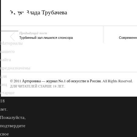
18+
Tags:
Влада Трубачева
Предыдущий пост
Турбинный зал лишился спонсора
Современно
Материалы
нашего
сайта
предназначены
для
© 2011
Артхроника — журнал No.1 об искусстве в России
. All Rights Reserved.
лиц
ДЛЯ ЧИТАТЕЛЕЙ СТАРШЕ 18 ЛЕТ.
старше
18
лет.
Пожалуйста,
подтвердите
свое