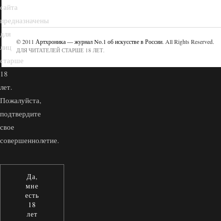
сайта
предназначены
для
© 2011
Артхроника — журнал No.1 об искусстве в России
. All Rights Reserved.
лиц
ДЛЯ ЧИТАТЕЛЕЙ СТАРШЕ 18 ЛЕТ.
старше
18
лет.
Пожалуйста,
подтвердите
свое
совершеннолетие.
Да,
мне
есть
18
лет