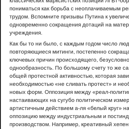
классических марксистских позиций ЛГБТ-бо
пониматься как борьба с неоплачиваемым р
трудом. Вспомните призывы Путина к увели
одновременно сокращения дотаций на матер
учреждения.
Как бы то ни было, с каждым годом число лю
повторяющиеся митинги, постепенно сокраща
ключевых причин происходящего, безусловно
однообразность. По большому счету то же са
общей протестной активностью, которая зав
необходимостью «не сливать протест» и нео
новых форм. Оппозиция между «реал-полити
настаивающих на сугубо политическом измер
артистичным действием а-ля «белый круг» н
оппозицию между индустриальным и постин
производством. Например, креативный хепен