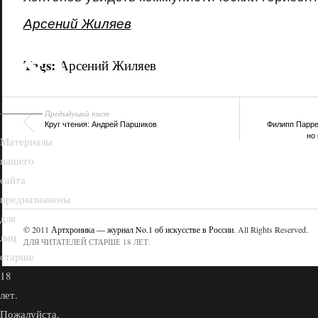
Арсений Жиляев
18+
Tags:
Арсений Жиляев
Предыдущий пост
Круг чтения: Андрей Паршиков
Филипп Паррен
но 
Материалы
нашего
сайта
предназначены
для
© 2011
Артхроника — журнал No.1 об искусстве в России
. All Rights Reserved.
лиц
ДЛЯ ЧИТАТЕЛЕЙ СТАРШЕ 18 ЛЕТ.
старше
18
лет.
Пожалуйста,