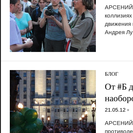
АРСЕНИЙ 
коллизиях
движения 
Андрея Лу
БЛОГ
От #Б 
наобор
•
21.05.12
АРСЕНИЙ
противоде