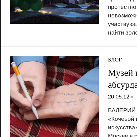
протестном
невозможн
участвующ
найти зол
БЛОГ
Музей 
абсурд
•
20.05.12
ВАЛЕРИЙ 
«Кочевой 
искусства
Москве в 