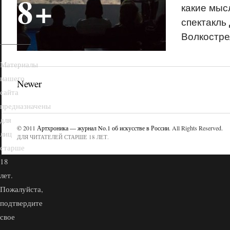
18+
какие мыс
спектакль
Волкостре
Материалы
нашего
Newer
сайта
предназначены
для
© 2011
Артхроника — журнал No.1 об искусстве в России
. All Rights Reserved.
лиц
ДЛЯ ЧИТАТЕЛЕЙ СТАРШЕ 18 ЛЕТ.
старше
18
лет.
Пожалуйста,
подтвердите
свое