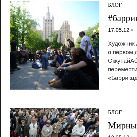
БЛОГ
#барри
•
17.05.12
Художни
о первом 
ОккупайАба
перемести
«Баррика
БЛОГ
Мирный