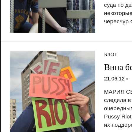
суда по де
некоторые
чересчур 
БЛОГ
Вина б
•
21.06.12
МАРИЯ С
следила в
очередным
Pussy Riot
их поддер