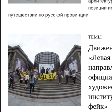
архитекту
позиции и
путешествии по русской провинции
ТЕМЫ
Движен
«Левая
направ
официа
художе
институ
фейк»