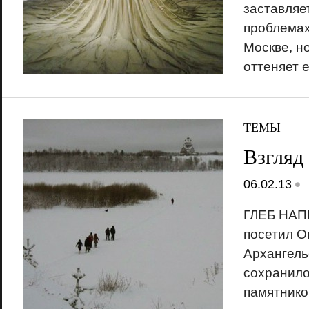
заставляе
проблемах
Москве, н
оттеняет 
ТЕМЫ
Взгляд
•
06.02.13
ГЛЕБ НАП
посетил О
Архангель
сохранило
памятнико