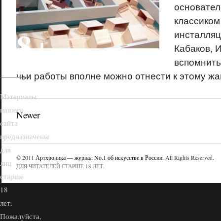
основател
классиком
18+
инсталляц
Кабаков,
вспомнить
чьи работы вполне можно отнести к этому жа
Материалы
нашего
Newer
сайта
предназначены
для
© 2011
Артхроника — журнал No.1 об искусстве в России
. All Rights Reserved.
лиц
ДЛЯ ЧИТАТЕЛЕЙ СТАРШЕ 18 ЛЕТ.
старше
18
лет.
Пожалуйста,