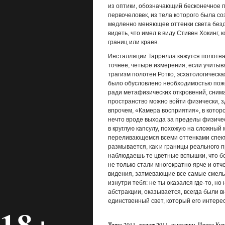
из оптики, обозначающий бесконечное п
первочеловек, из тела которого была со
медленно меняющее оттенки света безд
видеть, что имел в виду Стивен Хокинг, к
границ или краев.
Инсталляции Таррелла кажутся полотна
точнее, четыре измерения, если учитыв
трагизм полотен Ротко, эсхатологическа
было обусловлено необходимостью поже
ради метафизических откровений, снимае
пространство можно войти физически, зд
впрочем, «Камера восприятия», в которо
нечто вроде выхода за пределы физиче
в круглую капсулу, похожую на сложный
переливающемся всеми оттенками спект
размывается, как и границы реального п
наблюдаешь те цветные вспышки, что бо
не только стали многократно ярче и отч
видения, затмевающие все самые смелы
изнутри тебя: не ты оказался где-то, н
абстракции, оказывается, всегда были в
единственный свет, который его интерес
18+
Tags:
2011
,
август 2011
,
выставки
,
Ирина Кул