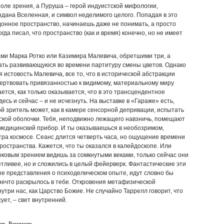
оле зрения, а Пуруша – герой индуистской мифологии,
здана Вселенная, и символ неделимого целого. Попадая в это
онное пространство, начинаешь даже не понимать, а просто
огда писал, что пространство (как и время) конечно, но не имеет
ми Марка Ротко или Казимира Малевича, обретшими три, а
ать развивающуюся во времени партитуру смены цветов. Однако
я истовость Малевича, все то, что в исторической абстракции
ртвовать привязанностью к видимому, материальному миру
тся, как только оказывается, что в это трансцендентное
есь и сейчас – и не исчезнуть. На выставке в «Гараже» есть,
й зритель может, как в камере сенсорной депривации, испытать
ской оболочки. Тебя, неподвижно лежащего навзничь, помещают
 медицинский прибор. И ты оказываешься в необозримом,
ра космосе. Сеанс длится четверть часа, но ощущение времени
ространства. Кажется, что ты оказался в калейдоскопе. Или
ковым зрением видишь за сомкнутыми веками, только сейчас они
етливее, но и сложились в целый фейерверк. Фантастические эти
е представления о психоделическом опыте, идут словно бы
о нечто раскрылось в тебе. Откровения метафизической
нутри нас, как Царство Божие. Не случайно Таррелл говорит, что
ует, – свет внутренний.
ик
,
Рецензии