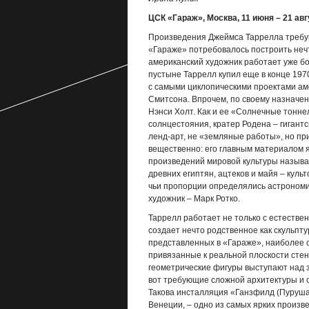
ЦСК «Гараж», Москва, 11 июня – 21 авг
Произведения Джеймса Таррелла требую
«Гараже» потребовалось построить нечт
американский художник работает уже бо
пустыне Таррелл купил еще в конце 1970
с самыми циклопическими проектами ам
Смитсона. Впрочем, по своему назначе
Нэнси Холт. Как и ее «Солнечные тонне
солнцестояния, кратер Родена – гигантс
ленд-арт, не «земляные работы», но пр
вещественно: его главным материалом я
произведений мировой культуры называе
древних египтян, ацтеков и майя – кул
чьи пропорции определялись астрономи
художник – Марк Ротко.
Таррелл работает не только с естествен
создает нечто родственное как скульпту
представленных в «Гараже», наиболее 
привязанные к реальной плоскости сте
геометрические фигуры выступают над зе
вот требующие сложной архитектуры и 
Такова инсталляция «Ганзфилд (Пуруша)»
Венеции, – одно из самых ярких произв