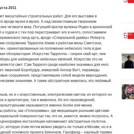
уста 2011
т масштабных строительных работ. Для его выставки в
о вроде музея в музее. А над своим главным творением
лее четверти века. Потухший кратер вулкана Роден в аризонской
-х годов и с тех пор перестраивает его в нечто, сопоставимое
ериканского ленд-арта, вроде «Спиральной дамбы» Роберта
нию сооружение Таррелла ближе к работам жены Смитсона,
ли», ориентированные на положение небесного тела в дни
кая обсерватория. Искусство Таррелла – скорее скай-арт, чем
иборы для наблюдения небесных явлений. Искусство это не
вляется свет. Сам Таррелл среди наиболее значимых для него
т яванский Боробудур, кхмерский Ангхор Ватт, пирамиды
ьтовые сооружения, представлявшие собой модели мироздания,
ческими знаниями. А также абстрактную живопись: его любимый
ным, но и с искусственным, электрическим светом, из которого он
ре и архитектуре, так и живописи. Из его произведений,
скульптурными оказываются именно более или менее
ны работы, как «Голограммы», где мерцающие разными цветами
ркальной поверхностью так, что их, кажется, можно потрогать. А
сценографии инсталляции напоминают абстрактные полотна.
, которую этим летом можно увидеть не только в Москве, но и в
едений основного проекта биеннале. Ганзфилд – научный термин