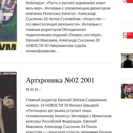
Кобаладзе: «Пусть о русских художниках знает
весь мир». Интервью с управляющим директором
компании Ренессанс Капитал. Александр
Сысоенко 26 Артем Соловейчик: «Искусство —
это квинтэссенция реальности». Интервью с
главным редактором Объединения
педагогических изданий «Первое сентября».
Евгений Максимов, Александр Сысоенко 30
НОВОСТИ 40 Американская судьба
нонконформизма....
Артхроника №02 2001
•
01.01.01
Главный редактор Евгений Зяблов Содержание
номера: 16 НОВОСТИ 29 Михаил Швыдкой:
«Потенциал арт-рынка уступает лишь
телевизионному бизнесу» Интервью с Министром
культуры Российской Федерации. Евгений
Максимов, Александр Сысоенко 34 Рынок
искусства — серьезная отрасль экономики Беседа