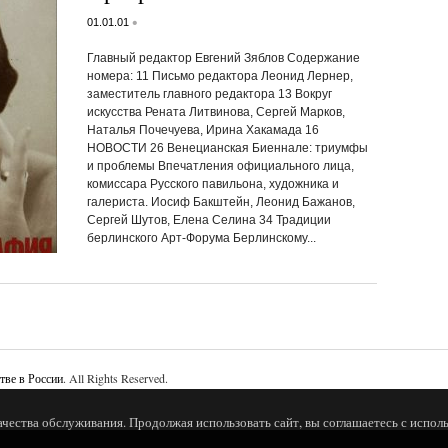
•
01.01.01
Главный редактор Евгений Зяблов Содержание
номера: 11 Письмо редактора Леонид Лернер,
заместитель главного редактора 13 Вокруг
искусства Рената Литвинова, Сергей Марков,
Наталья Почечуева, Ирина Хакамада 16
НОВОСТИ 26 Венецианская Биеннале: триумфы
и проблемы Впечатления официального лица,
комиссара Русского павильона, художника и
галериста. Иосиф Бакштейн, Леонид Бажанов,
Сергей Шутов, Елена Селина 34 Традиции
берлинского Арт-Форума Берлинскому...
тве в России
. All Rights Reserved.
ачества обслуживания. Продолжая использовать сайт, вы соглашаетесь с исполь