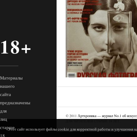
18+
Материалы
нашего
сайта
предназначены
для
© 2011
Артхроника — журнал No.1 об искусс
лиц
ДЛЯ ЧИТАТЕЛЕЙ СТАРШЕ 18 ЛЕТ.
старше
Этот сайт использует файлы cookie для корректной работы и улучшения к
18