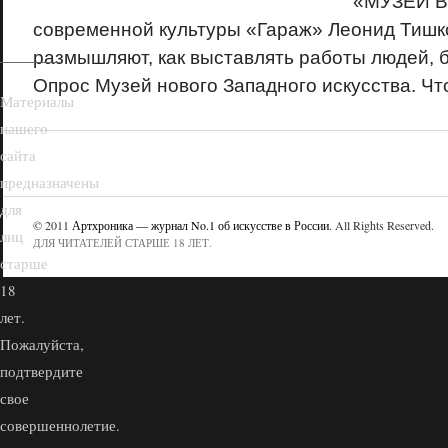
«МУЗЕЙ В
современной культуры «Гараж» Леонид Тишк
размышляют, как выставлять работы людей, 
Опрос Музей нового Западного искусства. Что 
Материалы
нашего
сайта
предназначены
для
© 2011
Артхроника — журнал No.1 об искусстве в России
. All Rights Reserved.
лиц
ДЛЯ ЧИТАТЕЛЕЙ СТАРШЕ 18 ЛЕТ.
старше
18
лет.
Пожалуйста,
подтвердите
свое
совершеннолетие.