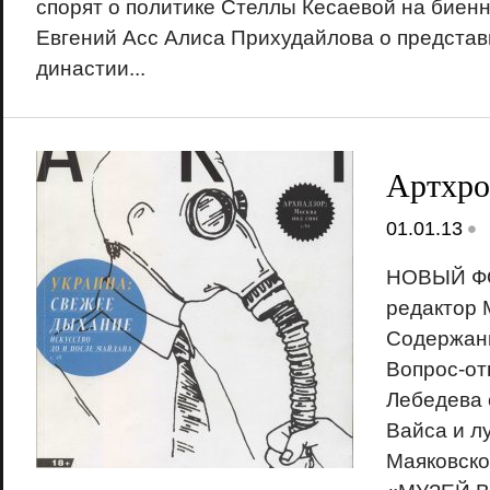
спорят о политике Стеллы Кесаевой на биенн
Евгений Асс Алиса Прихудайлова о представ
династии...
Артхро
•
01.01.13
НОВЫЙ Ф
редактор 
Содержани
Вопрос-от
Лебедева 
Вайса и л
18+
Маяковско