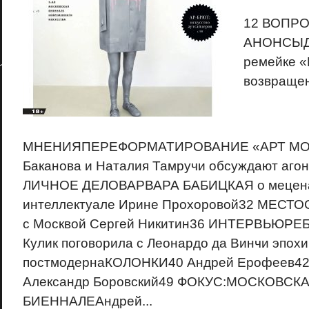
12 ВОПР
АНОНСЫДи
ремейке «
возвращен
МНЕНИЯПЕРЕФОРМАТИРОВАНИЕ «АРТ МО
Баканова и Наталия Тамручи обсуждают аго
ЛИЧНОЕ ДЕЛОВАРВАРА БАБИЦКАЯ о мецена
интеллектуале Ирине Прохоровой32 МЕСТО
с Москвой Сергей Никитин36 ИНТЕРВЬЮРЕ
Кулик поговорила с Леонардо да Винчи эпохи
постмодернаКОЛОНКИ40 Андрей Ерофеев42
Александр Боровский49 ФОКУС:МОСКОВСК
БИЕННАЛЕАндрей...