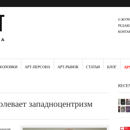
О ЖУР
РЕДАК
КОНТА
КОЛОНКИ
АРТ-ПЕРСОНА
АРТ-РЫНОК
СТАТЬИ
БЛОГ
АР
RECE
олевает западноцентризм
начале