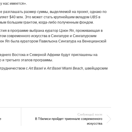
у нас имеется».
не разглашать размер суммы, выделяемой на проект, однако по
ляет $40 млн. Это может стать крупнейшим вкладом
UBS
в
амым большим грантом, когда-либо полученным фондом.
астия в программе выбрана куратор Цзюн Яп, проживающая в
ом современного искусства в Сингапуре и Сингапурским
зюн Яп была куратором Павильона Сингапура на Венецианской
еднего Востока и Северной Африки будут приглашены на
о и третьего этапов программы.
отрудничеством с
Art
Basel
и
Art
Basel
Miami
Beach
, швейцарским
Следующий пост
е
В Тбилиси пройдет триеннале современного
искусства