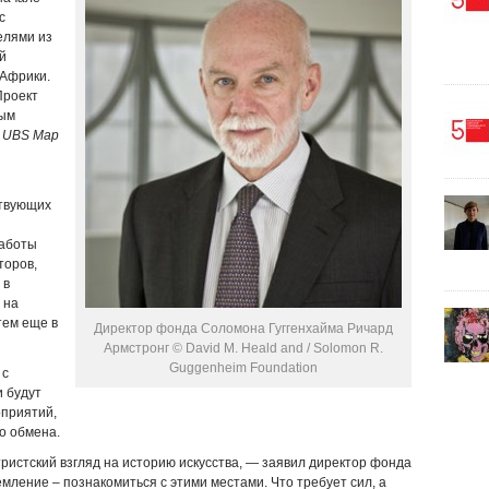
с
елями из
й
 Африки.
Проект
ым
е
UBS Map
ствующих
работы
торов,
 в
 на
тем еще в
Директор фонда Соломона Гуггенхайма Ричард
Армстронг © David M. Heald and / Solomon R.
Guggenheim Foundation
 с
и будут
приятий,
о обмена.
истский взгляд на историю искусства, — заявил директор фонда
мление – познакомиться с этими местами. Что требует сил, а