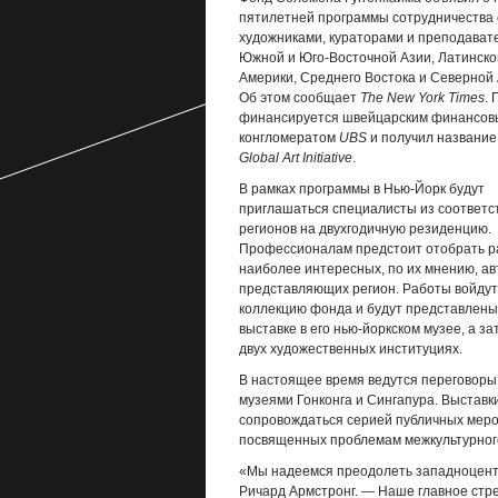
пятилетней программы сотрудничества 
художниками, кураторами и преподават
Южной и Юго-Восточной Азии, Латинско
Америки, Среднего Востока и Северной
Об этом сообщает
The New York Times
. 
финансируется швейцарским финансов
конгломератом
UBS
и получил названи
Global Art Initiative
.
В рамках программы в Нью-Йорк будут
приглашаться специалисты из соответ
регионов на двухгодичную резиденцию.
Профессионалам предстоит отобрать 
наиболее интересных, по их мнению, ав
представляющих регион. Работы войдут
коллекцию фонда и будут представлены
выставке в его нью-йоркском музее, а за
двух художественных институциях.
В настоящее время ведутся переговоры
музеями Гонконга и Сингапура. Выставк
сопровождаться серией публичных меро
посвященных проблемам межкультурног
«Мы надеемся преодолеть западноцентр
Ричард Армстронг. — Наше главное стре