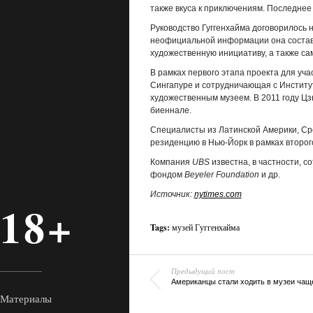
также вкуса к приключениям. Последнее 
Руководство Гуггенхайма договорилось 
неофициальной информации она состав
художественную инициативу, а также с
В рамках первого этапа проекта для уч
Сингапуре и сотрудничающая с Институт
художественным музеем. В 2011 году Ц
биеннале.
Специалисты из Латинской Америки, Ср
резиденцию в Нью-Йорк в рамках второг
Компания
UBS
известна, в частности, с
фондом
Beyeler
Foundation
и др.
Источник:
nytimes.com
18+
Tags:
музей Гуггенхайма
Предыдущий пост
Американцы стали ходить в музеи чащ
Материалы