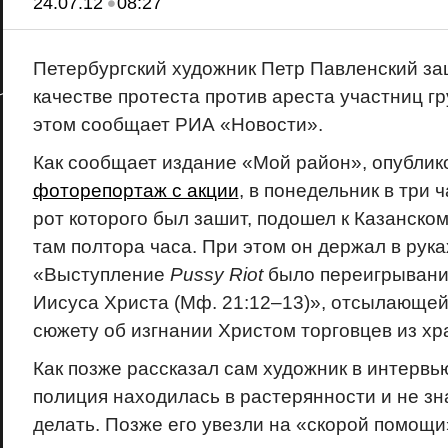
•
24.07.12
08:27
Петербургский художник Петр Павленский за
качестве протеста против ареста участниц г
этом сообщает РИА «Новости».
Как сообщает издание «Мой район», опубли
фоторепортаж с акции
, в понедельник в три 
рот которого был зашит, подошел к Казанском
там полтора часа. При этом он держал в рука
«Выступление
Pussy Riot
было переигрывани
Иисуса Христа (Мф. 21:12–13)», отсылающей
сюжету об изгнании Христом торговцев из хр
Как позже рассказал сам художник в интерв
полиция находилась в растерянности и не зна
делать. Позже его увезли на «скорой помощи