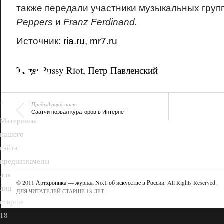
также передали участники музыкальных груп
Peppers
и
Franz Ferdinand.
Источник:
ria.ru
,
mr7.ru
18+
Tags:
Pussy Riot
,
Петр Павленский
Предыдущий пост
Саатчи позвал кураторов в Интернет
Материалы
нашего
сайта
предназначены
для
© 2011
Артхроника — журнал No.1 об искусстве в России
. All Rights Reserved.
лиц
ДЛЯ ЧИТАТЕЛЕЙ СТАРШЕ 18 ЛЕТ.
старше
18