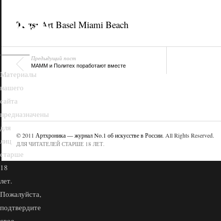
18+
Tags:
Art Basel Miami Beach
Предыдущий пост
МАММ и Политех поработают вместе
Материалы
нашего
сайта
предназначены
для
© 2011
Артхроника — журнал No.1 об искусстве в России
. All Rights Reserved.
лиц
ДЛЯ ЧИТАТЕЛЕЙ СТАРШЕ 18 ЛЕТ.
старше
18
лет.
Пожалуйста,
подтвердите
свое