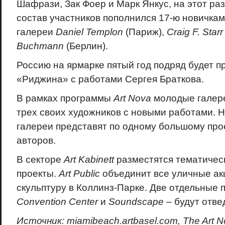
Шафрази, Зак Фоер и Марк Янкус, на этот раз
состав участников пополнился 17-ю новичкам
галереи
Daniel Templon
(Париж),
Craig
F
.
Starr
Buchmann
(Берлин).
Россию на ярмарке пятый год подряд будет п
«Риджина» с работами Сергея Браткова.
В рамках программы
Art Nova
молодые галере
трех своих художников с новыми работами. 
галереи представят по одному большому прое
авторов.
В секторе
Art Kabinett
разместятся тематичес
проекты.
Art Public
объединит все уличные ак
скульптуру в Коллинз-Парке. Две отдельные 
Convention Center
и
Soundscape
– будут отве
Источник: miamibeach.artbasel.com, The Art 