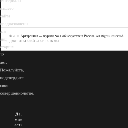
Материалы
нашего
сайта
предназначены
для
© 2011
Артхроника — журнал No.1 об искусстве в России
. All Rights Reserved.
лиц
ДЛЯ ЧИТАТЕЛЕЙ СТАРШЕ 18 ЛЕТ.
старше
18
лет.
Пожалуйста,
подтвердите
свое
совершеннолетие.
Да,
мне
есть