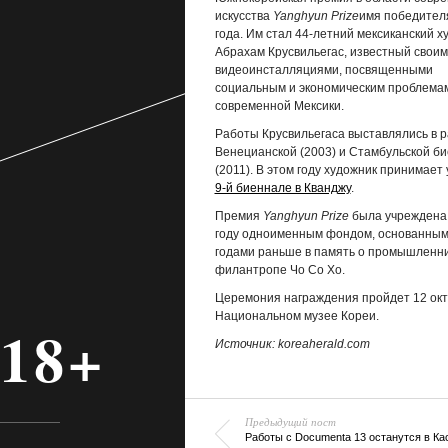
искусства
Yanghyun Prize
имя победителя
года. Им стал 44-летний мексиканский х
Абрахам Крусвильегас, известный свои
видеоинсталляциями, посвященными
социальным и экономическим проблема
современной Мексики.
Работы Крусвильегаса выставлялись в р
Венецианской (2003) и Стамбульской б
(2011). В этом году художник принимает 
9-й биеннале в Кванджу
.
Премия
Yanghyun Prize
была учреждена 
году одноименным фондом, основанным
годами раньше в память о промышленни
филантропе Чо Со Хо.
Церемония награждения пройдет 12 окт
Национальном музее Кореи.
18+
Источник: koreaherald.com
Предыдущий пост
Работы с Documenta 13 останутся в Ка