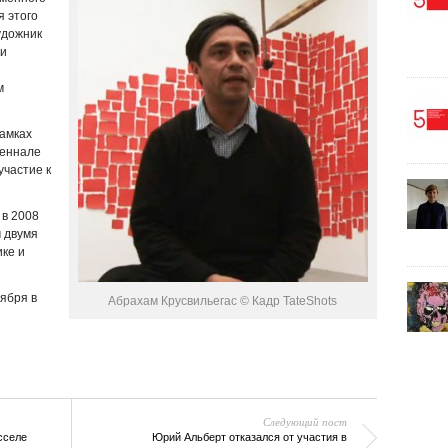
 этого
удожник
ми
м
амках
иеннале
участие к
в 2008
 двумя
ке и
ября в
Абрахам Крусвильегас © Кадр TateShots
Следующий пост
сселе
Юрий Альберт отказался от участия в