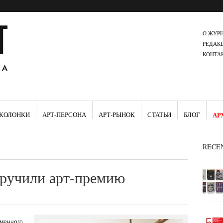
О ЖУР
РЕДАК
КОНТА
КОЛОНКИ
АРТ-ПЕРСОНА
АРТ-РЫНОК
СТАТЬИ
БЛОГ
АР
RECE
ручили арт-премию
еменного