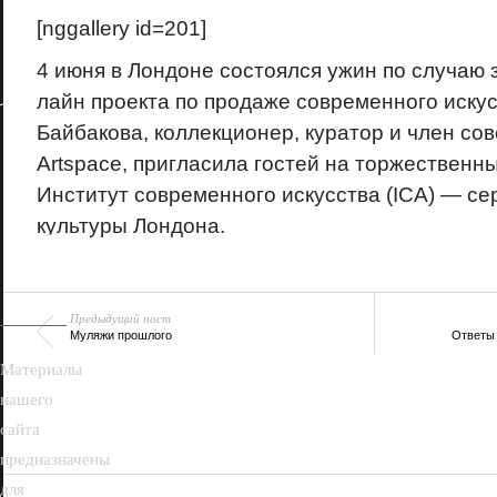
[nggallery id=201]
4 июня в Лондоне состоялся ужин по случаю з
лайн проекта по продаже современного иску
Байбакова, коллекционер, куратор и член со
Artspace, пригласила гостей на торжественн
Институт современного искусства (ICA) — с
18+
культуры Лондона.
Предыдущий пост
Муляжи прошлого
Ответы 
Материалы
нашего
сайта
предназначены
для