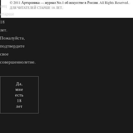
© 2011
Артхроника — журнал No.1 об искусстве в России
. All Rights Reserved.
лиц
ДЛЯ ЧИТАТЕЛЕЙ СТАРШЕ 18 ЛЕТ.
старше
18
лет.
Пожалуйста,
подтвердите
свое
совершеннолетие.
Да,
мне
есть
18
лет