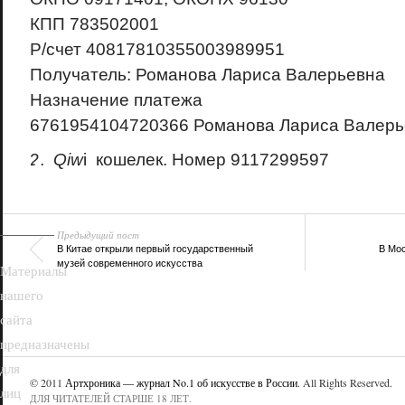
КПП 783502001
Р/счет 40817810355003989951
Получатель: Романова Лариса Валерьевна
Назначение платежа
6761954104720366 Романова Лариса Валерь
18+
2.
Qiw
i кошелек.
Номер 9117299597
Предыдущий пост
В Китае открыли первый государственный
В Мос
музей современного искусства
Материалы
нашего
сайта
предназначены
для
© 2011
Артхроника — журнал No.1 об искусстве в России
. All Rights Reserved.
лиц
ДЛЯ ЧИТАТЕЛЕЙ СТАРШЕ 18 ЛЕТ.