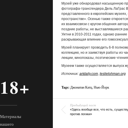
Музей уже обнародовал насыщенную про
фотографа-трансгендера Дель ЛаГрас Ву
представленного в европейских музеях,
пространстве». Осенью также откроется 
их взаимосвязи с кругом общения автора
поздние работы, не выставлявшиеся ра
Уитни в 2010-2011 годах, однако ранние
раскрывающая влияние его гомосексуаль
Музей планирует проводить 6-8 полнома
коллекцию, но и заимствуя работы из ча
лекции, кинопоказы, поэтические чтения,
Музеем также осуществляется выпуск 
Источник:
artdaily.com
,
leslielohman.org
18+
Tags:
Джонатан Катц
,
Нью-Йорк
Предыдущий пост
«Здесь вообще все, что есть, существ
против логики»
Материалы
нашего