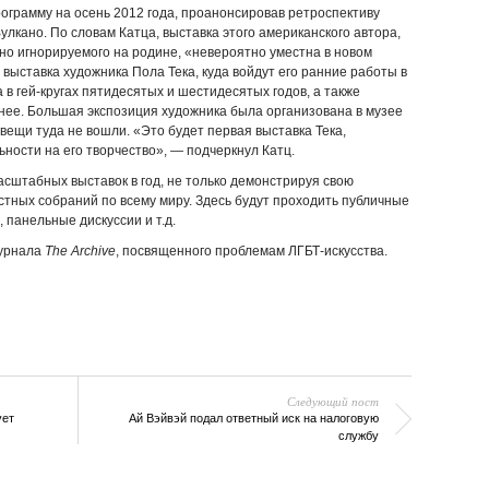
грамму на осень 2012 года, проанонсировав ретроспективу
лкано. По словам Катца, выставка этого американского автора,
 но игнорируемого на родине, «невероятно уместна в новом
выставка художника Пола Тека, куда войдут его ранние работы в
 в гей-кругах пятидесятых и шестидесятых годов, а также
нее. Большая экспозиция художника была организована в музее
 вещи туда не вошли. «Это будет первая выставка Тека,
ности на его творчество», — подчеркнул Катц.
сштабных выставок в год, не только демонстрируя свою
стных собраний по всему миру. Здесь будут проходить публичные
 панельные дискуссии и т.д.
журнала
The Archive
, посвященного проблемам ЛГБТ-искусства.
Следующий пост
ует
Ай Вэйвэй подал ответный иск на налоговую
службу