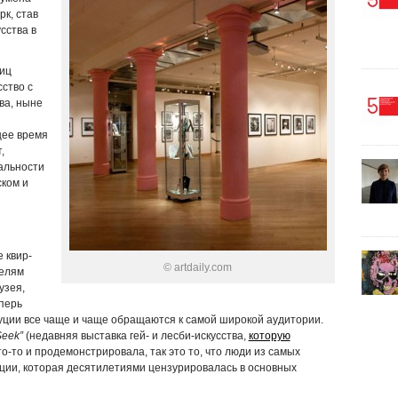
к, став
сства в
иц
ство с
ва, ныне
щее время
,
альности
ком и
 квир-
© artdaily.com
телям
узея,
перь
уции все чаще и чаще обращаются к самой широкой аудитории.
Seek”
(недавняя выставка гей- и лесби-искусства,
которую
то-то и продемонстрировала, так это то, что люди из самых
ции, которая десятилетиями цензурировалась в основных