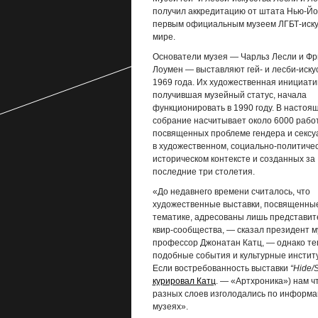
получил аккредитацию от штата Нью-Йор
первым официальным музеем ЛГБТ-иску
мире.
Основатели музея — Чарльз Лесли и Фр
Лоумен — выставляют гей- и лесби-искус
1969 года. Их художественная инициати
получившая музейный статус, начала
функционировать в 1990 году. В настоя
собрание насчитывает около 6000 работ
посвященных проблеме гендера и сексу
в художественном, социально-политичес
историческом контексте и созданных за
последние три столетия.
«До недавнего времени считалось, что
художественные выставки, посвященные
тематике, адресованы лишь представи
квир-сообщества, — сказал президент м
профессор Джонатан Катц, — однако те
подобные события и культурные инстит
Если востребованность выставки
“Hide/
курировал Катц
. — «Артхроника») нам ч
разных слоев изголодались по информа
музеях».