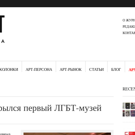
О ЖУР
РЕДАК
КОНТА
КОЛОНКИ
АРТ-ПЕРСОНА
АРТ-РЫНОК
СТАТЬИ
БЛОГ
АР
RECE
рылся первый ЛГБТ-музей
оумена