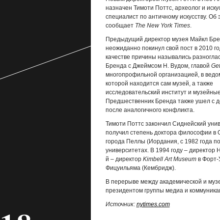
назначен Тимоти Поттс, археолог и иску
специалист по античному искусству. Об 
сообщает
The New York Times
.
Предыдущий директор музея Майкл Бр
неожиданно покинул свой пост в 2010 го
качестве причины назывались разногла
Бренда с Джеймсом Н. Вудом, главой
Get
многопрофильной организацией, в ведо
которой находится сам музей, а также
исследовательский институт и музейны
Предшественник Бренда также ушел с 
после аналогичного конфликта.
Тимоти Поттс закончил Сиднейский унив
получил степень доктора философии в 
города Пеллы (Иордания, с 1982 года по
университетах. В 1994 году – директор 
й – директор
Kimbell Art Museum
в Форт-У
Фицуильяма (Кембридж).
В перерыве между академической и музе
президентом группы медиа и коммуника
Источник:
nytimes.com