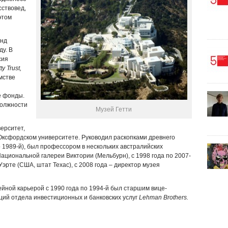
сствовед,
этом
енд
ду. В
сия
ty Trust,
мстве
е фонды.
должности
Музей Гетти
ерситет,
Оксфордском университете. Руководил раскопками древнего
 1989-й), был профессором в нескольких австралийских
Национальной галереи Виктории (Мельбурн), с 1998 года по 2007-
эрте (США, штат Техас), с 2008 года – директор музея
йной карьерой с 1990 года по 1994-й был старшим вице-
ций отдела инвестиционных и банковских услуг
Lehman Brothers.