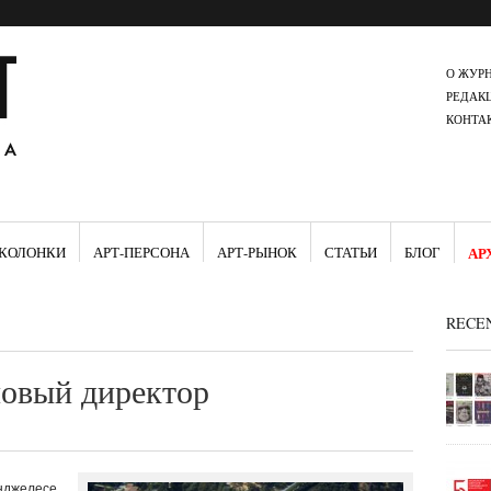
О ЖУР
РЕДАК
КОНТА
КОЛОНКИ
АРТ-ПЕРСОНА
АРТ-РЫНОК
СТАТЬИ
БЛОГ
АР
RECE
новый директор
нджелесе