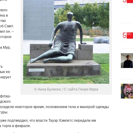
кого
на в
ство
об Смит.
ил он. –
которое
к Мур,
ть
лью ее
анирует
© Анна Булионс / С сайта Генри Мура
 флэш-
дского
просидели некоторое время, положением тела и манерой одежды
туры.
уже подтвердил, что власти Тауэр Хэмлетс передали им
а торги в феврале.