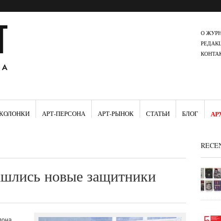
О ЖУР
РЕДАК
КОНТА
КОЛОНКИ
АРТ-ПЕРСОНА
АРТ-РЫНОК
СТАТЬИ
БЛОГ
АР
RECE
ашлись новые защитники
дона