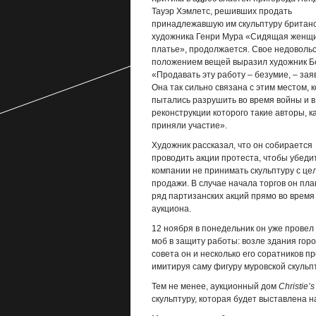
Тауэр Хэмлетс, решивших продать
принадлежавшую им скульптуру британс
художника Генри Мура «Сидящая женщи
платье», продолжается. Свое недоволь
положением вещей выразил художник Б
«Продавать эту работу – безумие, – заяв
Она так сильно связана с этим местом, 
пытались разрушить во время войны и в
реконструкции которого такие авторы, ка
приняли участие».
Художник рассказал, что он собирается
проводить акции протеста, чтобы убеди
компании не принимать скульптуру с це
продажи. В случае начала торгов он пл
ряд партизанских акций прямо во время
аукциона.
12 ноября в понедельник он уже провел
моб в защиту работы: возле здания горо
совета он и несколько его соратников 
имитируя саму фигуру муровской скульп
Тем не менее, аукционный дом
Christie’s
скульптуру, которая будет выставлена н