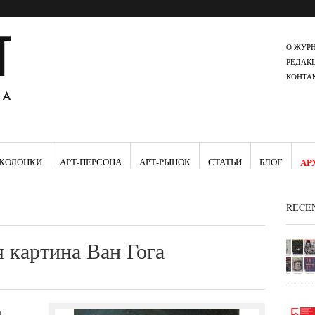
О ЖУР
РЕДАК
КОНТА
КОЛОНКИ
АРТ-ПЕРСОНА
АРТ-РЫНОК
СТАТЬИ
БЛОГ
АР
RECE
 картина Ван Гога
я