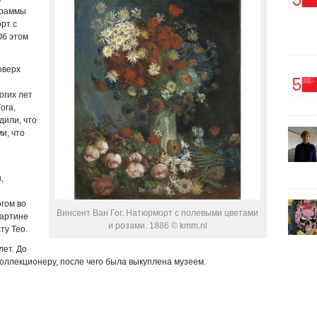
граммы
рт с
Об этом
оверх
огих лет
ога,
дили, что
и, что
,
гом во
Винсент Ван Гог. Натюрморт с полевыми цветами
картине
и розами. 1886 © kmm.nl
ту Тео.
лет. До
оллекционеру, после чего была выкуплена музеем.