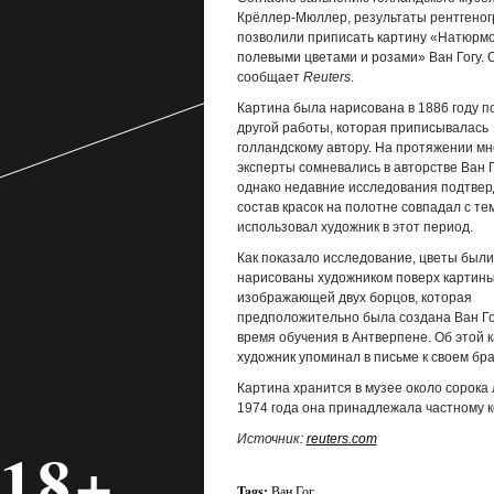
Крёллер-Мюллер, результаты рентгено
позволили приписать картину «Натюрмо
полевыми цветами и розами» Ван Гогу. 
сообщает
Reuters
.
Картина была нарисована в 1886 году п
другой работы, которая приписывалась
голландскому автору. На протяжении мн
эксперты сомневались в авторстве Ван Г
однако недавние исследования подтвер
состав красок на полотне совпадал с тем
использовал художник в этот период.
Как показало исследование, цветы были
нарисованы художником поверх картины
изображающей двух борцов, которая
предположительно была создана Ван Го
время обучения в Антверпене. Об этой 
художник упоминал в письме к своем бра
Картина хранится в музее около сорока 
1974 года она принадлежала частному к
Источник:
reuters.com
18+
Tags:
Ван Гог