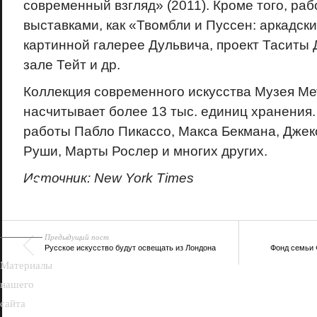
современный взгляд» (2011). Кроме того, раб
выставками, как «Твомбли и Пуссен: аркадск
картинной галерее Дульвича, проект Таситы
зале Тейт и др.
Коллекция современного искусства Музея М
насчитывает более 13 тыс. единиц хранения
работы Пабло Пикассо, Макса Бекмана, Джек
Руши, Марты Рослер и многих других.
18+
Источник: New York Times
Предыдущий пост
Русское искусство будут освещать из Лондона
Фонд семьи 
Материалы
нашего
сайта