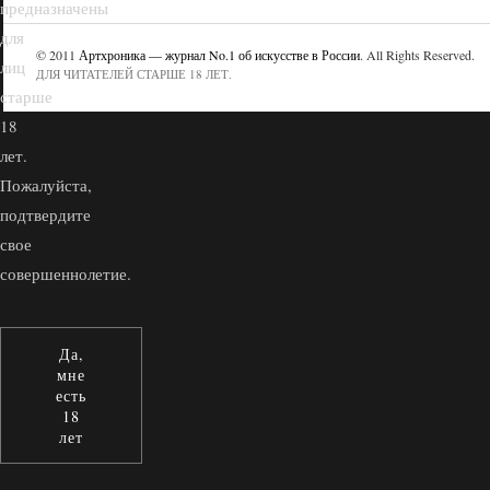
предназначены
для
© 2011
Артхроника — журнал No.1 об искусстве в России
. All Rights Reserved.
лиц
ДЛЯ ЧИТАТЕЛЕЙ СТАРШЕ 18 ЛЕТ.
старше
18
лет.
Пожалуйста,
подтвердите
свое
совершеннолетие.
Да,
мне
есть
18
лет