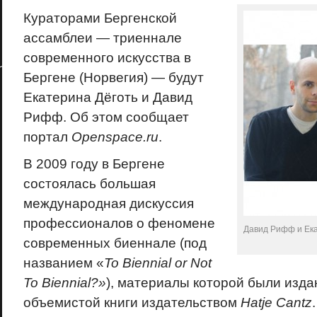
Кураторами Бергенской
ассамблеи — триеннале
современного искусства в
Бергене (Норвегия) — будут
Екатерина Дёготь и Давид
Рифф. Об этом сообщает
портал
Openspace.ru
.
​В 2009 году в Бергене
состоялась большая
международная дискуссия
профессионалов о феномене
Давид Рифф и Ека
современных биеннале (под
названием «
To Biennial or Not
To Biennial?»
), материалы которой были издан
объемистой книги издательством
Hatje Cantz
.