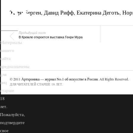
18+
Tags:
Берген
,
Давид Рифф
,
Екатерина Деготь
,
Нор
Предыдущий пост
В Кремле откроется выставка Генри Мура
Материалы
нашего
сайта
предназначены
для
© 2011
Артхроника — журнал No.1 об искусстве в России
. All Rights Reserved.
лиц
ДЛЯ ЧИТАТЕЛЕЙ СТАРШЕ 18 ЛЕТ.
старше
18
лет.
Пожалуйста,
подтвердите
свое