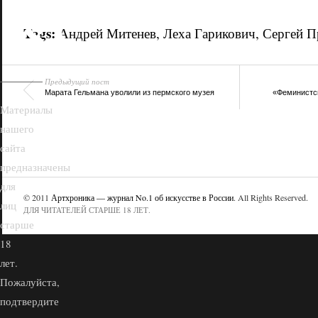
18+
Tags:
Андрей Митенев
,
Леха Гарикович
,
Сергей П
Предыдущий пост
Марата Гельмана уволили из пермского музея
«Феминистск
Материалы
нашего
сайта
предназначены
для
© 2011
Артхроника — журнал No.1 об искусстве в России
. All Rights Reserved.
лиц
ДЛЯ ЧИТАТЕЛЕЙ СТАРШЕ 18 ЛЕТ.
старше
18
лет.
Пожалуйста,
подтвердите