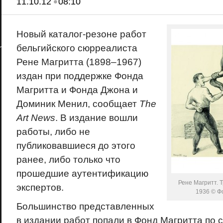
•
11.10.12
08:10
Новый каталог-резоне работ
бельгийского сюрреалиста
Рене Магритта (1898–1967)
издан при поддержке Фонда
Магритта и Фонда Джона и
Доминик Менил, сообщает
The
Art News
. В издание вошли
работы, либо не
публиковавшиеся до этого
ранее, либо только что
прошедшие аутентификацию
Рене Магритт. 
экспертов.
1936 © Фо
Большинство представленных
в издании работ попали в Фонд Магритта по 