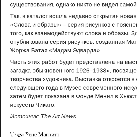
существования, однако никто не видел самой
Так, в каталог вошла недавно открытая новая
«Слова и образы» – серия рисунков с поясн
того, как взаимодействуют слова и образы. З
опубликована серия рисунков, созданная Маг
Жоржа Батая «Мадам Эдварда».
Часть этих работ будет представлена на выс
загадка обыкновенного 1926–1938», посвящ
творчества художника. Выставка откроется в
следующего года в Музее современного иску
затем будет показана в Фонде Менил в Хьюст
искусств Чикаго.
Источник: The Art News
18+
Tags:
Рене Магритт