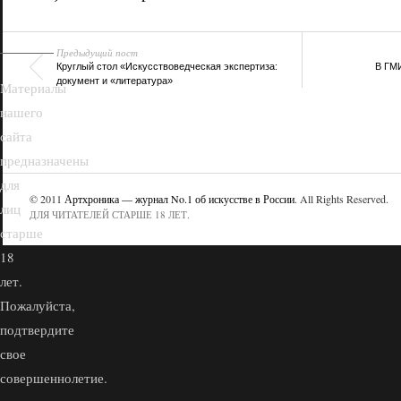
Предыдущий пост
Круглый стол «Искусствоведческая экспертиза:
В ГМИ
документ и «литература»
Материалы
нашего
сайта
предназначены
для
© 2011
Артхроника — журнал No.1 об искусстве в России
. All Rights Reserved.
лиц
ДЛЯ ЧИТАТЕЛЕЙ СТАРШЕ 18 ЛЕТ.
старше
18
лет.
Пожалуйста,
подтвердите
свое
совершеннолетие.