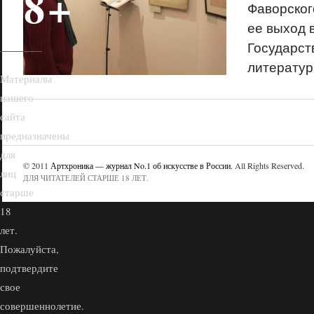
18+
Фаворског
ее выход 
Государст
литератур
Материалы
нашего
сайта
предназначены
для
© 2011
Артхроника — журнал No.1 об искусстве в России
. All Rights Reserved.
лиц
ДЛЯ ЧИТАТЕЛЕЙ СТАРШЕ 18 ЛЕТ.
старше
18
лет.
Пожалуйста,
подтвердите
свое
совершеннолетие.