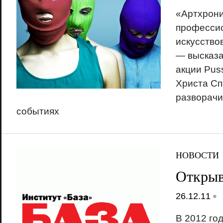
«Артхрони
профессио
искусство
— высказа
акции Puss
Христа Сп
разворачи
событиях
НОВОСТИ
Открыв
•
26.12.11
В 2012 го