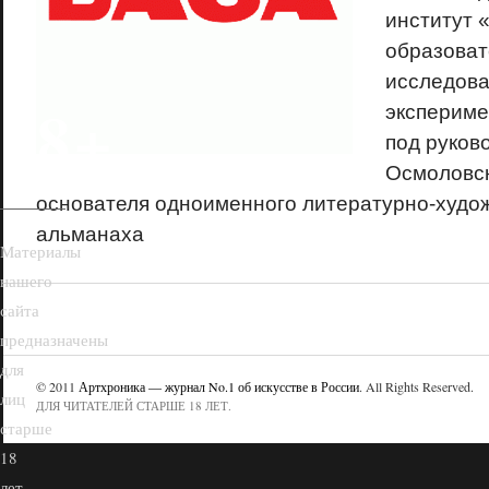
институт 
образоват
исследова
18+
экспериме
под руков
Осмоловск
основателя одноименного литературно-худо
альманаха
Материалы
нашего
сайта
предназначены
для
© 2011
Артхроника — журнал No.1 об искусстве в России
. All Rights Reserved.
лиц
ДЛЯ ЧИТАТЕЛЕЙ СТАРШЕ 18 ЛЕТ.
старше
18
лет.