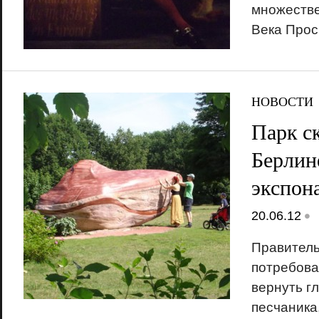
множестве
Века Прос
НОВОСТИ
Парк с
Берлин
экспон
•
20.06.12
Правитель
потребова
вернуть г
песчаника