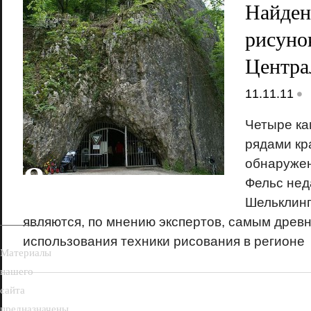
Найден
рисуно
Центра
•
11.11.11
Четыре ка
рядами кр
18+
обнаружен
Фельс нед
Шельклинг
являются, по мнению экспертов, самым древ
использования техники рисования в регионе
Материалы
нашего
сайта
предназначены