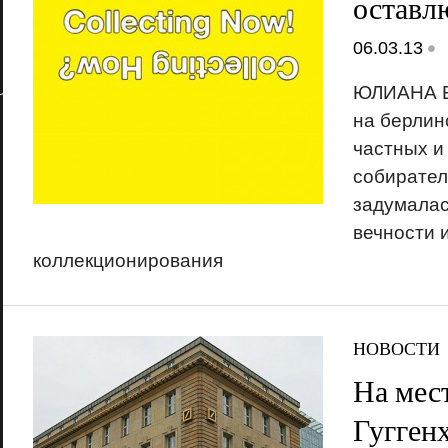
остав
•
06.03.13
ЮЛИАНА 
на берлин
частных и
собирател
задумалас
вечности 
коллекционирования
НОВОСТИ
На мес
Гугген