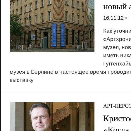
новый 
•
16.11.12
Как уточн
«Артхрони
музея, нов
иметь ник
Гуггенхай
музея в Берлине в настоящее время проводи
выставку
АРТ-ПЕРС
Кристо
«Когда