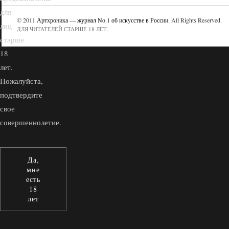
для
© 2011
Артхроника — журнал No.1 об искусстве в России
. All Rights Reserved.
лиц
ДЛЯ ЧИТАТЕЛЕЙ СТАРШЕ 18 ЛЕТ.
старше
18
лет.
Пожалуйста,
подтвердите
свое
совершеннолетие.
Да,
мне
есть
18
лет