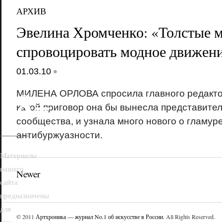
АРХИВ
Эвелина Хромченко: «Толстые 
спровоцировать модное движен
•
01.03.10
18+
МИЛЕНА ОРЛОВА спросила главного редактора
какой приговор она бы вынесла представите
сообщества, и узнала много нового о гламур
антибуржуазности.
Материалы
нашего
Newer
сайта
предназначены
для
© 2011
Артхроника — журнал No.1 об искусстве в России
. All Rights Reserved.