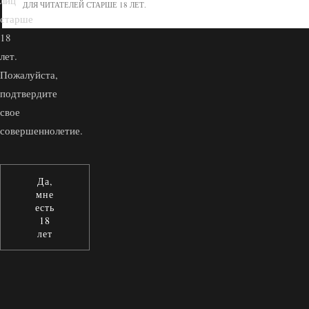
лиц
ДЛЯ ЧИТАТЕЛЕЙ СТАРШЕ 18 ЛЕТ.
старше
18
лет.
Пожалуйста,
подтвердите
свое
совершеннолетие.
Да,
мне
есть
18
лет